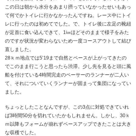
この日は朝から水分をあまり摂っていなかったせいもあっ
て何でかトイレに行かなかったんですね。レース中にトイ
レに行ったのは初めてでした。で、トイレ後に左足の靴紐
が足首に食い込んできて、1㎞ほどそのままで様子をみた
のですが状況が変わらないため一度コースアウトして結び
直しました。
28ｋｍ地点では5’19まで自然とペースが上がってきたの
でこのまま行こうと思ったら渋滞。少し先を見ると頭に風
船を付けている4時間完走のペーサーのランナーが二人い
て、それについていくランナーが固まって集団になってい
ました。
ちょっとしたことなんですが、この3点に対処できていれ
ば3時間50分を切れていたかもしれません。しかし、30ｋ
ｍ以降もフォームが崩れずペースアップできたことは大き
な収穫でした。