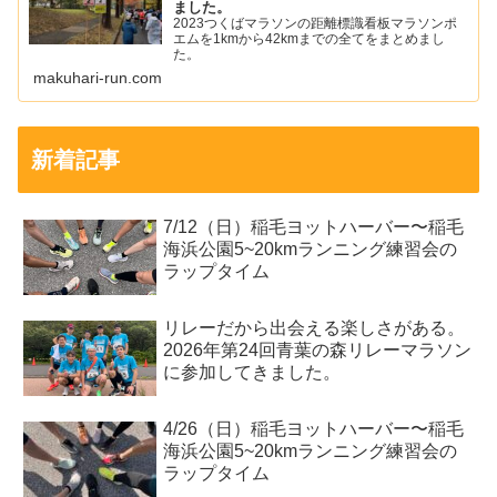
ました。
2023つくばマラソンの距離標識看板マラソンポ
エムを1kmから42kmまでの全てをまとめまし
た。
makuhari-run.com
新着記事
7/12（日）稲毛ヨットハーバー〜稲毛
海浜公園5~20kmランニング練習会の
ラップタイム
リレーだから出会える楽しさがある。
2026年第24回青葉の森リレーマラソン
に参加してきました。
4/26（日）稲毛ヨットハーバー〜稲毛
海浜公園5~20kmランニング練習会の
ラップタイム