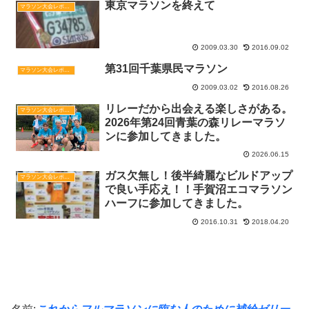
東京マラソンを終えて
マラソン大会レポート
2009.03.30
2016.09.02
第31回千葉県民マラソン
マラソン大会レポート
2009.03.02
2016.08.26
リレーだから出会える楽しさがある。
マラソン大会レポート
2026年第24回青葉の森リレーマラソ
ンに参加してきました。
2026.06.15
ガス欠無し！後半綺麗なビルドアップ
マラソン大会レポート
で良い手応え！！手賀沼エコマラソン
ハーフに参加してきました。
2016.10.31
2018.04.20
コメント