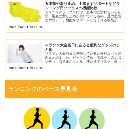
五本指や滑り止め、土踏まずサポートなどラ
ンニング用ソックスの機能比較
ランニングソックスには、五本指に別れているも
の、足裏に滑り止めが付いているもの、足の土踏
まずのアーチ機能をサポートしてくれる機能がつ
いているものがあります。
makuhari-run.com
自分に必要な機能のソックスを選んでランニング
を楽しみましょう。
マラソン大会当日にあると便利なグッズのま
とめ
マラソン大会当日に携帯していると便利なグッズ
のまとめました。ゼッケン留め、雨風をしのぐポ
ンチョ、着替え用タオル、使い捨てマスク、日焼
け止め、ワセリン、ニップレスなどを紹介してい
makuhari-run.com
ます。
ランニングのペース早見表