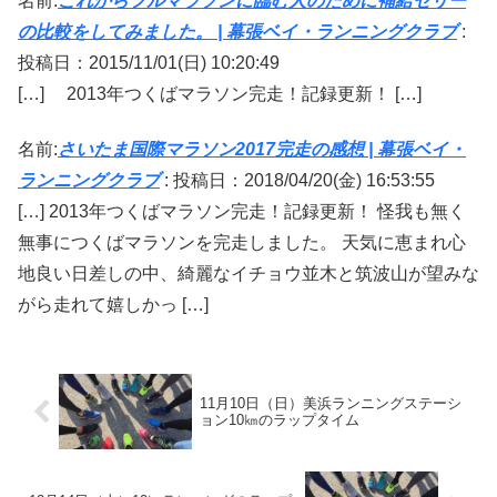
名前:
これからフルマラソンに臨む人のために補給ゼリー
の比較をしてみました。 | 幕張ベイ・ランニングクラブ
:
投稿日：2015/11/01(日) 10:20:49
[…] 2013年つくばマラソン完走！記録更新！ […]
名前:
さいたま国際マラソン2017完走の感想 | 幕張ベイ・
ランニングクラブ
:
投稿日：2018/04/20(金) 16:53:55
[…] 2013年つくばマラソン完走！記録更新！ 怪我も無く
無事につくばマラソンを完走しました。 天気に恵まれ心
地良い日差しの中、綺麗なイチョウ並木と筑波山が望みな
がら走れて嬉しかっ […]
11月10日（日）美浜ランニングステーシ
ョン10㎞のラップタイム