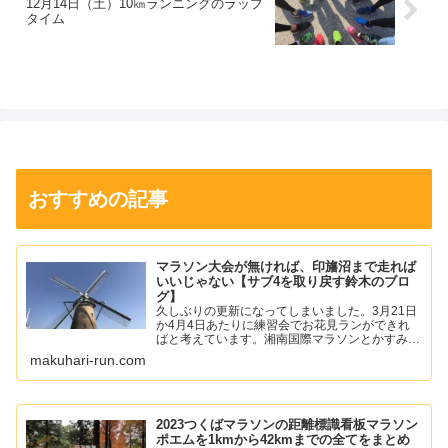
12月14日（土）10㎞ランニングのラップ
タイム
おすすめの記事
マラソン大会が無ければ、印旛沼まで走れば
いいじゃない【サブ4を取り戻す鈴木のブロ
グ】
久しぶりの更新になってしまいました。3月21日
か4月4日あたりに練習会でお花見ランができれ
ばと考えています。湘南国際マラソンとかすみが
うらマラソンの中止が発表されて少し寂しい気持
makuhari-run.com
ちになりました。僕は、年始あたりから左足の踵
の痛みが落ち着いて...
2023つくばマラソンの距離標識看板マラソン
ポエムを1kmから42kmまでの全てをまとめ