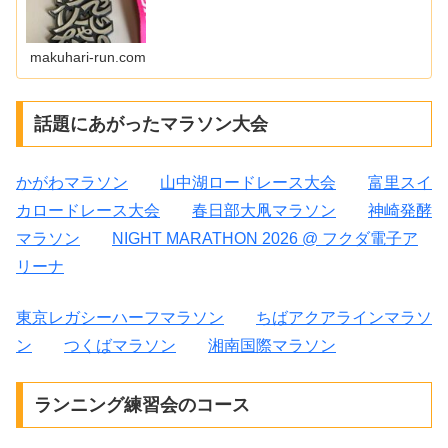
makuhari-run.com
話題にあがったマラソン大会
かがわマラソン
山中湖ロードレース大会
富里スイ
カロードレース大会
春日部大凧マラソン
神崎発酵
マラソン
NIGHT MARATHON 2026 @ フクダ電子ア
リーナ
東京レガシーハーフマラソン
ちばアクアラインマラソ
ン
つくばマラソン
湘南国際マラソン
ランニング練習会のコース