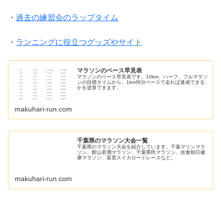
・
過去の練習会のラップタイム
・
ランニングに役立つグッズやサイト
マラソンのペース早見表
マラソンのペース早見表です。10km、ハーフ、フルマラソ
ンの目標タイムから、1km何分ペースで走れば達成できる
かを逆算できます。
makuhari-run.com
千葉県のマラソン大会一覧
千葉県のマラソン大会を紹介しています。千葉マリンマラ
ソン、館山若潮マラソン、千葉県民マラソン、佐倉朝日健
康マラソン、富里スイカロードレースなど。
makuhari-run.com