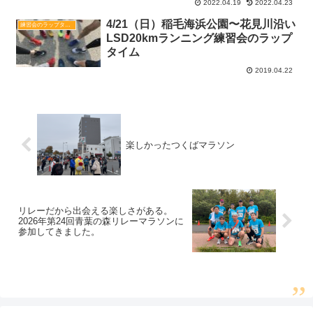
2022.04.19
2022.04.23
4/21（日）稲毛海浜公園〜花見川沿い
練習会のラップタイム
LSD20kmランニング練習会のラップ
タイム
2019.04.22
楽しかったつくばマラソン
リレーだから出会える楽しさがある。
2026年第24回青葉の森リレーマラソンに
参加してきました。