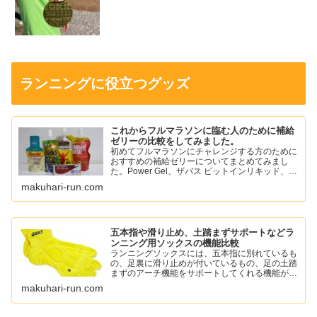
ランニングに役立つグッズ
これからフルマラソンに臨む人のために補給
ゼリーの比較をしてみました。
初めてフルマラソンにチャレンジする方のために
おすすめの補給ゼリーについてまとめてみまし
た。Power Gel、ザバス ピットインリキッド、ア
ミノバイタル パーフェクトエネルギー、スポー
makuhari-run.com
ツようかん、ワンセコンドCCD ジェルドリンク
など。
五本指や滑り止め、土踏まずサポートなどラ
ンニング用ソックスの機能比較
ランニングソックスには、五本指に別れているも
の、足裏に滑り止めが付いているもの、足の土踏
まずのアーチ機能をサポートしてくれる機能がつ
いているものがあります。
makuhari-run.com
自分に必要な機能のソックスを選んでランニング
を楽しみましょう。