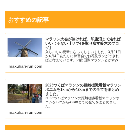
おすすめの記事
マラソン大会が無ければ、印旛沼まで走れば
いいじゃない【サブ4を取り戻す鈴木のブロ
グ】
久しぶりの更新になってしまいました。3月21日
か4月4日あたりに練習会でお花見ランができれ
ばと考えています。湘南国際マラソンとかすみが
うらマラソンの中止が発表されて少し寂しい気持
makuhari-run.com
ちになりました。僕は、年始あたりから左足の踵
の痛みが落ち着いて...
2023つくばマラソンの距離標識看板マラソン
ポエムを1kmから42kmまでの全てをまとめ
ました。
2023つくばマラソンの距離標識看板マラソンポ
エムを1kmから42kmまでの全てをまとめまし
た。
makuhari-run.com