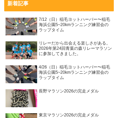
新着記事
7/12（日）稲毛ヨットハーバー〜稲毛
海浜公園5~20kmランニング練習会の
ラップタイム
リレーだから出会える楽しさがある。
2026年第24回青葉の森リレーマラソン
に参加してきました。
4/26（日）稲毛ヨットハーバー〜稲毛
海浜公園5~20kmランニング練習会の
ラップタイム
長野マラソン2026の完走メダル
東京マラソン2026の完走メダル