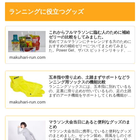
ランニングに役立つグッズ
これからフルマラソンに臨む人のために補給
ゼリーの比較をしてみました。
初めてフルマラソンにチャレンジする方のために
おすすめの補給ゼリーについてまとめてみまし
た。Power Gel、ザバス ピットインリキッド、ア
ミノバイタル パーフェクトエネルギー、スポー
makuhari-run.com
ツようかん、ワンセコンドCCD ジェルドリンク
など。
五本指や滑り止め、土踏まずサポートなどラ
ンニング用ソックスの機能比較
ランニングソックスには、五本指に別れているも
の、足裏に滑り止めが付いているもの、足の土踏
まずのアーチ機能をサポートしてくれる機能がつ
いているものがあります。
makuhari-run.com
自分に必要な機能のソックスを選んでランニング
を楽しみましょう。
マラソン大会当日にあると便利なグッズのま
とめ
マラソン大会当日に携帯していると便利なグッズ
のまとめました。ゼッケン留め、雨風をしのぐポ