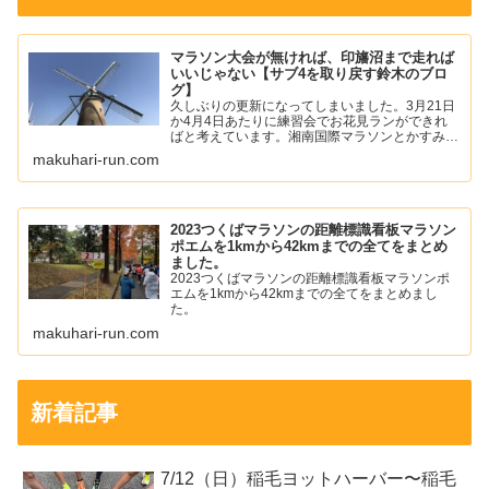
マラソン大会が無ければ、印旛沼まで走れば
いいじゃない【サブ4を取り戻す鈴木のブロ
グ】
久しぶりの更新になってしまいました。3月21日
か4月4日あたりに練習会でお花見ランができれ
ばと考えています。湘南国際マラソンとかすみが
うらマラソンの中止が発表されて少し寂しい気持
makuhari-run.com
ちになりました。僕は、年始あたりから左足の踵
の痛みが落ち着いて...
2023つくばマラソンの距離標識看板マラソン
ポエムを1kmから42kmまでの全てをまとめ
ました。
2023つくばマラソンの距離標識看板マラソンポ
エムを1kmから42kmまでの全てをまとめまし
た。
makuhari-run.com
新着記事
7/12（日）稲毛ヨットハーバー〜稲毛