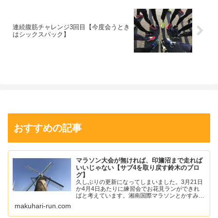
連続腹筋チャレンジ3回目【今度会うとき
はシックスパック】
おすすめの記事
マラソン大会が無ければ、印旛沼まで走れば
いいじゃない【サブ4を取り戻す鈴木のブロ
グ】
久しぶりの更新になってしまいました。3月21日
か4月4日あたりに練習会でお花見ランができれ
ばと考えています。湘南国際マラソンとかすみが
うらマラソンの中止が発表されて少し寂しい気持
makuhari-run.com
ちになりました。僕は、年始あたりから左足の踵
の痛みが落ち着いて...