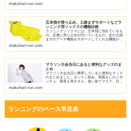
ミノバイタル パーフェクトエネルギー、スポー
makuhari-run.com
ツようかん、ワンセコンドCCD ジェルドリンク
など。
五本指や滑り止め、土踏まずサポートなどラ
ンニング用ソックスの機能比較
ランニングソックスには、五本指に別れているも
の、足裏に滑り止めが付いているもの、足の土踏
まずのアーチ機能をサポートしてくれる機能がつ
いているものがあります。
makuhari-run.com
自分に必要な機能のソックスを選んでランニング
を楽しみましょう。
マラソン大会当日にあると便利なグッズのま
とめ
マラソン大会当日に携帯していると便利なグッズ
のまとめました。ゼッケン留め、雨風をしのぐポ
ンチョ、着替え用タオル、使い捨てマスク、日焼
け止め、ワセリン、ニップレスなどを紹介してい
makuhari-run.com
ます。
ランニングのペース早見表