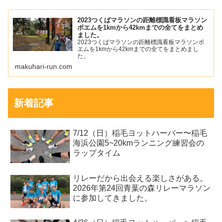
2023つくばマラソンの距離標識看板マラソン
ポエムを1kmから42kmまでの全てをまとめ
ました。
2023つくばマラソンの距離標識看板マラソンポ
エムを1kmから42kmまでの全てをまとめまし
た。
makuhari-run.com
新着記事
7/12（日）稲毛ヨットハーバー〜稲毛
海浜公園5~20kmランニング練習会の
ラップタイム
リレーだから出会える楽しさがある。
2026年第24回青葉の森リレーマラソン
に参加してきました。