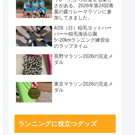
さがある。2026年第24回青
葉の森リレーマラソンに参
加してきました。
4/26（日）稲毛ヨットハー
バー〜稲毛海浜公園
5~20kmランニング練習会
のラップタイム
長野マラソン2026の完走メ
ダル
東京マラソン2026の完走メ
ダル
ランニングに役立つグッズ