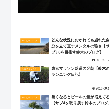
関連記事
どんな状況におかれても崩れた
鈴木のランニング日記
分を立て直すメンタルの強さ【
ブ3.8を目指す鈴木のブログ】
2019.01.
東京マラソン落選の翌朝【鈴木
鈴木のランニング日記
ランニング日記】
2016.09.
暑くなるとビールの量が増えて
鈴木のランニング日記
【サブ4を取り戻す鈴木のブログ】