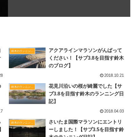
自
アクアラインマラソンがんばって
鈴木のランニング日記
サ
ください！【サブ3.8を目指す鈴木
のブログ】
28
2018.10.21
の
花見川沿いの桜が綺麗でした【サ
鈴木のランニング日記
ブ3.8を目指す鈴木のランニング日
記】
17
2018.04.03
る
さいたま国際マラソンにエントリ
鈴木のランニング日記
‬
ーしました！【サブ3.5を目指す鈴