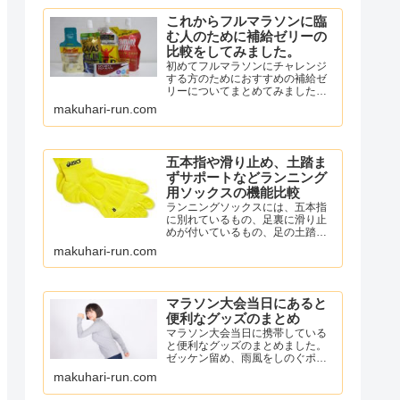
これからフルマラソンに臨
む人のために補給ゼリーの
比較をしてみました。
初めてフルマラソンにチャレンジ
する方のためにおすすめの補給ゼ
リーについてまとめてみました。
Power Gel、ザバス ピットインリ
makuhari-run.com
キッド、アミノバイタル パーフェ
クトエネルギー、スポーツようか
ん、ワンセコンドCCD ジェルドリ
ンクなど。
五本指や滑り止め、土踏ま
ずサポートなどランニング
用ソックスの機能比較
ランニングソックスには、五本指
に別れているもの、足裏に滑り止
めが付いているもの、足の土踏ま
ずのアーチ機能をサポートしてく
makuhari-run.com
れる機能がついているものがあり
ます。
自分に必要な機能のソックスを選
んでランニングを楽しみましょ
マラソン大会当日にあると
う。
便利なグッズのまとめ
マラソン大会当日に携帯している
と便利なグッズのまとめました。
ゼッケン留め、雨風をしのぐポン
チョ、着替え用タオル、使い捨て
makuhari-run.com
マスク、日焼け止め、ワセリン、
ニップレスなどを紹介していま