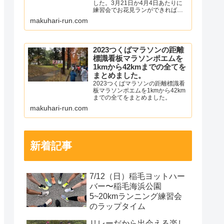
した。3月21日か4月4日あたりに
練習会でお花見ランができればと
考えています。湘南国際マラソン
makuhari-run.com
とかすみがうらマラソンの中止が
発表されて少し寂しい気持ちにな
りました。僕は、年始あたりから
左足の踵の痛みが落ち着いて...
2023つくばマラソンの距離
標識看板マラソンポエムを
1kmから42kmまでの全てを
まとめました。
2023つくばマラソンの距離標識看
板マラソンポエムを1kmから42km
までの全てをまとめました。
makuhari-run.com
新着記事
7/12（日）稲毛ヨットハー
バー〜稲毛海浜公園
5~20kmランニング練習会
のラップタイム
リレーだから出会える楽し