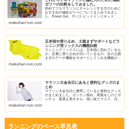
ゼリーの比較をしてみました。
初めてフルマラソンにチャレンジする方のために
おすすめの補給ゼリーについてまとめてみまし
た。Power Gel、ザバス ピットインリキッド、ア
ミノバイタル パーフェクトエネルギー、スポー
makuhari-run.com
ツようかん、ワンセコンドCCD ジェルドリンク
など。
五本指や滑り止め、土踏まずサポートなどラ
ンニング用ソックスの機能比較
ランニングソックスには、五本指に別れているも
の、足裏に滑り止めが付いているもの、足の土踏
まずのアーチ機能をサポートしてくれる機能がつ
いているものがあります。
makuhari-run.com
自分に必要な機能のソックスを選んでランニング
を楽しみましょう。
マラソン大会当日にあると便利なグッズのま
とめ
マラソン大会当日に携帯していると便利なグッズ
のまとめました。ゼッケン留め、雨風をしのぐポ
ンチョ、着替え用タオル、使い捨てマスク、日焼
け止め、ワセリン、ニップレスなどを紹介してい
makuhari-run.com
ます。
ランニングのペース早見表