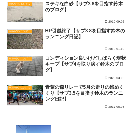
ステキな白砂【サブ3.8を目指す鈴木
鈴木のランニング日記
のブログ】
2019.09.02
HP引越終了【サブ3.8を目指す鈴木の
鈴木のランニング日記
ランニング日記】
2018.01.19
コンディション良いけどしばらく現状
鈴木のランニング日記
キープ【サブ4を取り戻す鈴木のブロ
グ】‬
2020.03.03
青葉の森リレーで5月の走りの締めく
鈴木のランニング日記
くり【サブ3.5を目指す鈴木のランニ
ング日記】
2017.06.05