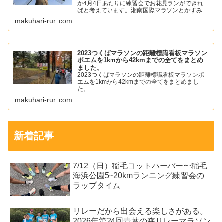
か4月4日あたりに練習会でお花見ランができれ
ばと考えています。湘南国際マラソンとかすみが
うらマラソンの中止が発表されて少し寂しい気持
makuhari-run.com
ちになりました。僕は、年始あたりから左足の踵
の痛みが落ち着いて...
2023つくばマラソンの距離標識看板マラソン
ポエムを1kmから42kmまでの全てをまとめ
ました。
2023つくばマラソンの距離標識看板マラソンポ
エムを1kmから42kmまでの全てをまとめまし
た。
makuhari-run.com
新着記事
7/12（日）稲毛ヨットハーバー〜稲毛
海浜公園5~20kmランニング練習会の
ラップタイム
リレーだから出会える楽しさがある。
2026年第24回青葉の森リレーマラソン