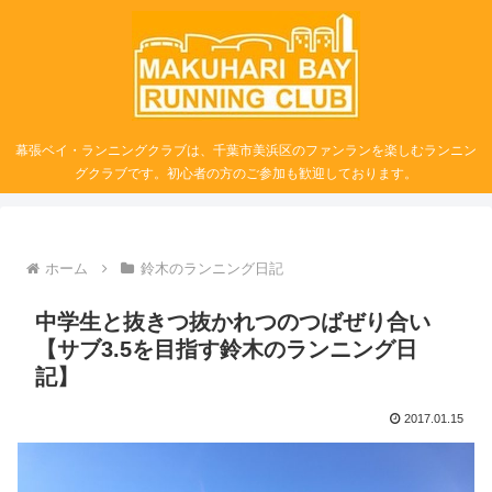
幕張ベイ・ランニングクラブは、千葉市美浜区のファンランを楽しむランニン
グクラブです。初心者の方のご参加も歓迎しております。
ホーム
鈴木のランニング日記
中学生と抜きつ抜かれつのつばぜり合い
【サブ3.5を目指す鈴木のランニング日
記】
2017.01.15