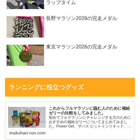
ラップタイム
長野マラソン2026の完走メダル
東京マラソン2026の完走メダル
ランニングに役立つグッズ
これからフルマラソンに臨む人のために補給
ゼリーの比較をしてみました。
初めてフルマラソンにチャレンジする方のために
おすすめの補給ゼリーについてまとめてみまし
た。Power Gel、ザバス ピットインリキッド、ア
ミノバイタル パーフェクトエネルギー、スポー
makuhari-run.com
ツようかん、ワンセコンドCCD ジェルドリンク
など。