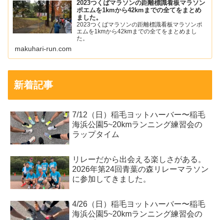
2023つくばマラソンの距離標識看板マラソン
ポエムを1kmから42kmまでの全てをまとめ
ました。
2023つくばマラソンの距離標識看板マラソンポ
エムを1kmから42kmまでの全てをまとめまし
た。
makuhari-run.com
新着記事
7/12（日）稲毛ヨットハーバー〜稲毛
海浜公園5~20kmランニング練習会の
ラップタイム
リレーだから出会える楽しさがある。
2026年第24回青葉の森リレーマラソン
に参加してきました。
4/26（日）稲毛ヨットハーバー〜稲毛
海浜公園5~20kmランニング練習会の