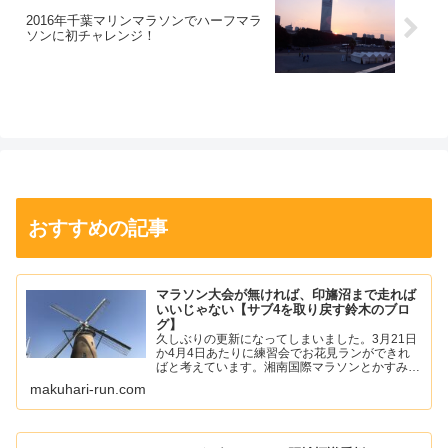
2016年千葉マリンマラソンでハーフマラ
ソンに初チャレンジ！
おすすめの記事
マラソン大会が無ければ、印旛沼まで走れば
いいじゃない【サブ4を取り戻す鈴木のブロ
グ】
久しぶりの更新になってしまいました。3月21日
か4月4日あたりに練習会でお花見ランができれ
ばと考えています。湘南国際マラソンとかすみが
うらマラソンの中止が発表されて少し寂しい気持
makuhari-run.com
ちになりました。僕は、年始あたりから左足の踵
の痛みが落ち着いて...