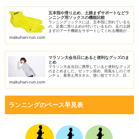
五本指や滑り止め、土踏まずサポートなどラ
ンニング用ソックスの機能比較
ランニングソックスには、五本指に別れているも
の、足裏に滑り止めが付いているもの、足の土踏
まずのアーチ機能をサポートしてくれる機能がつ
いているものがあります。
makuhari-run.com
自分に必要な機能のソックスを選んでランニング
を楽しみましょう。
マラソン大会当日にあると便利なグッズのま
とめ
マラソン大会当日に携帯していると便利なグッズ
のまとめました。ゼッケン留め、雨風をしのぐポ
ンチョ、着替え用タオル、使い捨てマスク、日焼
け止め、ワセリン、ニップレスなどを紹介してい
makuhari-run.com
ます。
ランニングのペース早見表