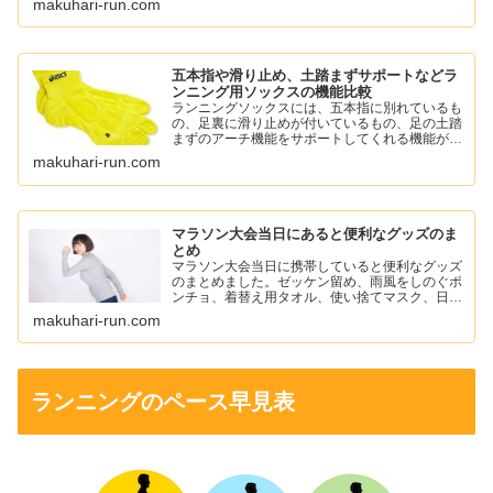
makuhari-run.com
ツようかん、ワンセコンドCCD ジェルドリンク
など。
五本指や滑り止め、土踏まずサポートなどラ
ンニング用ソックスの機能比較
ランニングソックスには、五本指に別れているも
の、足裏に滑り止めが付いているもの、足の土踏
まずのアーチ機能をサポートしてくれる機能がつ
いているものがあります。
makuhari-run.com
自分に必要な機能のソックスを選んでランニング
を楽しみましょう。
マラソン大会当日にあると便利なグッズのま
とめ
マラソン大会当日に携帯していると便利なグッズ
のまとめました。ゼッケン留め、雨風をしのぐポ
ンチョ、着替え用タオル、使い捨てマスク、日焼
け止め、ワセリン、ニップレスなどを紹介してい
makuhari-run.com
ます。
ランニングのペース早見表