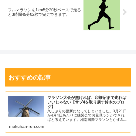
フルマラソンを1km5分20秒ペースで走る
と3時間45分02秒で完走できます。
おすすめの記事
マラソン大会が無ければ、印旛沼まで走れば
いいじゃない【サブ4を取り戻す鈴木のブロ
グ】
久しぶりの更新になってしまいました。3月21日
か4月4日あたりに練習会でお花見ランができれ
ばと考えています。湘南国際マラソンとかすみが
うらマラソンの中止が発表されて少し寂しい気持
makuhari-run.com
ちになりました。僕は、年始あたりから左足の踵
の痛みが落ち着いて...