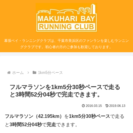
幕張ベイ・ランニングクラブは、千葉市美浜区のファンランを楽しむランニン
グクラブです。初心者の方のご参加も歓迎しております。
ホーム
1km5分ペース
フルマラソンを1km5分30秒ペースで走る
と3時間52分04秒で完走できます。
2016.03.15
2019.06.13
フルマラソン（42.195km）
を
1km5分30秒ペース
で走る
と
3時間52分04秒
で
完走
できます。