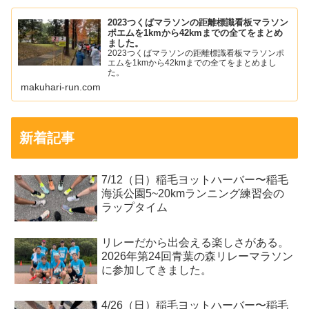
2023つくばマラソンの距離標識看板マラソン
ポエムを1kmから42kmまでの全てをまとめ
ました。
2023つくばマラソンの距離標識看板マラソンポ
エムを1kmから42kmまでの全てをまとめまし
た。
makuhari-run.com
新着記事
7/12（日）稲毛ヨットハーバー〜稲毛
海浜公園5~20kmランニング練習会の
ラップタイム
リレーだから出会える楽しさがある。
2026年第24回青葉の森リレーマラソン
に参加してきました。
4/26（日）稲毛ヨットハーバー〜稲毛