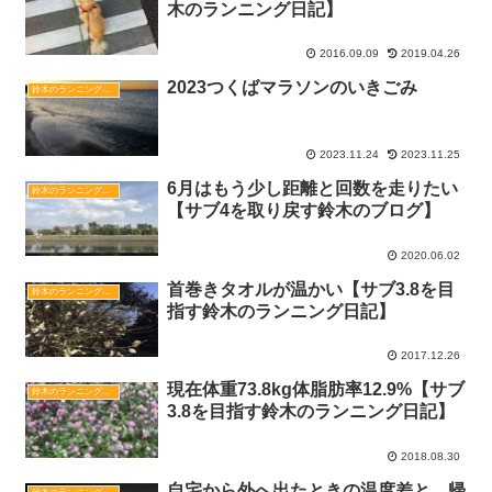
木のランニング日記】
2016.09.09
2019.04.26
2023つくばマラソンのいきごみ
鈴木のランニング日記
2023.11.24
2023.11.25
6月はもう少し距離と回数を走りたい
鈴木のランニング日記
【サブ4を取り戻す鈴木のブログ】‬
2020.06.02
首巻きタオルが温かい【サブ3.8を目
鈴木のランニング日記
指す鈴木のランニング日記】
2017.12.26
現在体重73.8kg体脂肪率12.9%【サブ
鈴木のランニング日記
3.8を目指す鈴木のランニング日記】
2018.08.30
自宅から外へ出たときの温度差と、帰