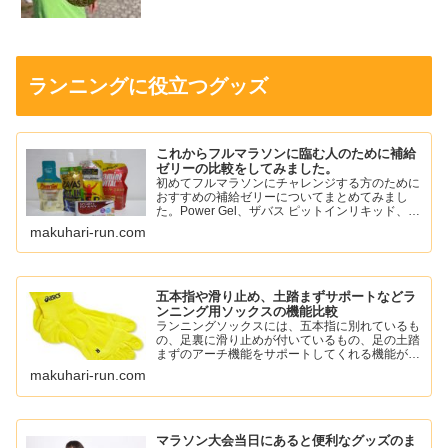
ランニングに役立つグッズ
これからフルマラソンに臨む人のために補給
ゼリーの比較をしてみました。
初めてフルマラソンにチャレンジする方のために
おすすめの補給ゼリーについてまとめてみまし
た。Power Gel、ザバス ピットインリキッド、ア
ミノバイタル パーフェクトエネルギー、スポー
makuhari-run.com
ツようかん、ワンセコンドCCD ジェルドリンク
など。
五本指や滑り止め、土踏まずサポートなどラ
ンニング用ソックスの機能比較
ランニングソックスには、五本指に別れているも
の、足裏に滑り止めが付いているもの、足の土踏
まずのアーチ機能をサポートしてくれる機能がつ
いているものがあります。
makuhari-run.com
自分に必要な機能のソックスを選んでランニング
を楽しみましょう。
マラソン大会当日にあると便利なグッズのま