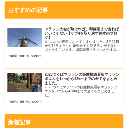
おすすめの記事
マラソン大会が無ければ、印旛沼まで走れば
いいじゃない【サブ4を取り戻す鈴木のブロ
グ】
久しぶりの更新になってしまいました。3月21日
か4月4日あたりに練習会でお花見ランができれ
ばと考えています。湘南国際マラソンとかすみが
うらマラソンの中止が発表されて少し寂しい気持
makuhari-run.com
ちになりました。僕は、年始あたりから左足の踵
の痛みが落ち着いて...
2023つくばマラソンの距離標識看板マラソン
ポエムを1kmから42kmまでの全てをまとめ
ました。
2023つくばマラソンの距離標識看板マラソンポ
エムを1kmから42kmまでの全てをまとめまし
た。
makuhari-run.com
新着記事