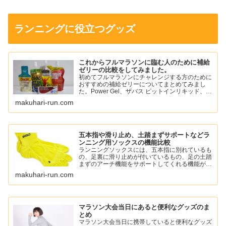
ランニングに役立つグッズ
これからフルマラソンに臨む人のために補給
ゼリーの比較をしてみました。
初めてフルマラソンにチャレンジする方のために
おすすめの補給ゼリーについてまとめてみまし
た。Power Gel、ザバス ピットインリキッド、ア
ミノバイタル パーフェクトエネルギー、スポー
makuhari-run.com
ツようかん、ワンセコンドCCD ジェルドリンク
など。
五本指や滑り止め、土踏まずサポートなどラ
ンニング用ソックスの機能比較
ランニングソックスには、五本指に別れているも
の、足裏に滑り止めが付いているもの、足の土踏
まずのアーチ機能をサポートしてくれる機能がつ
いているものがあります。
makuhari-run.com
自分に必要な機能のソックスを選んでランニング
を楽しみましょう。
マラソン大会当日にあると便利なグッズのま
とめ
マラソン大会当日に携帯していると便利なグッズ