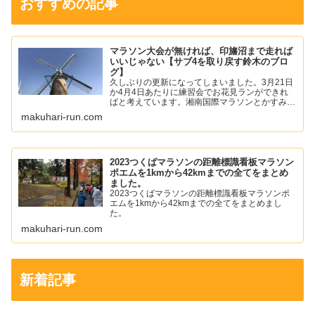
おすすめの記事
マラソン大会が無ければ、印旛沼まで走れば
いいじゃない【サブ4を取り戻す鈴木のブロ
グ】
久しぶりの更新になってしまいました。3月21日
か4月4日あたりに練習会でお花見ランができれ
ばと考えています。湘南国際マラソンとかすみが
うらマラソンの中止が発表されて少し寂しい気持
makuhari-run.com
ちになりました。僕は、年始あたりから左足の踵
の痛みが落ち着いて...
2023つくばマラソンの距離標識看板マラソン
ポエムを1kmから42kmまでの全てをまとめ
ました。
2023つくばマラソンの距離標識看板マラソンポ
エムを1kmから42kmまでの全てをまとめまし
た。
makuhari-run.com
新着記事