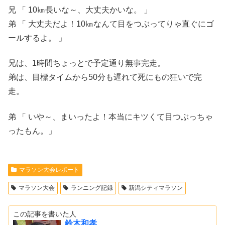
兄 「 10㎞長いな～、大丈夫かいな。 」
弟 「 大丈夫だよ！10㎞なんて目をつぶってりゃ直ぐにゴ
ールするよ。 」
兄は、1時間ちょっとで予定通り無事完走。
弟は、目標タイムから50分も遅れて死にもの狂いで完
走。
弟 「 いや～、まいったよ！本当にキツくて目つぶっちゃ
ったもん。」
マラソン大会レポート
マラソン大会
ランニング記録
新潟シティマラソン
この記事を書いた人
鈴木和孝