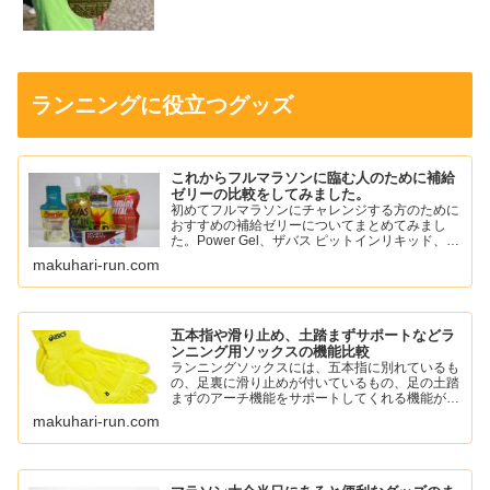
ランニングに役立つグッズ
これからフルマラソンに臨む人のために補給
ゼリーの比較をしてみました。
初めてフルマラソンにチャレンジする方のために
おすすめの補給ゼリーについてまとめてみまし
た。Power Gel、ザバス ピットインリキッド、ア
ミノバイタル パーフェクトエネルギー、スポー
makuhari-run.com
ツようかん、ワンセコンドCCD ジェルドリンク
など。
五本指や滑り止め、土踏まずサポートなどラ
ンニング用ソックスの機能比較
ランニングソックスには、五本指に別れているも
の、足裏に滑り止めが付いているもの、足の土踏
まずのアーチ機能をサポートしてくれる機能がつ
いているものがあります。
makuhari-run.com
自分に必要な機能のソックスを選んでランニング
を楽しみましょう。