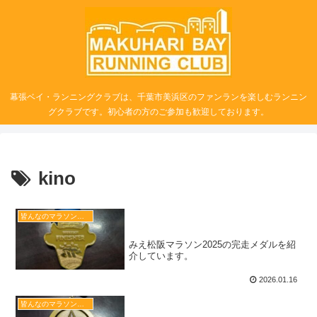
幕張ベイ・ランニングクラブは、千葉市美浜区のファンランを楽しむランニン
グクラブです。初心者の方のご参加も歓迎しております。
kino
みえ松阪マラソン2025の完走メ
皆んなのマラソン完走メダル図鑑
ダル
みえ松阪マラソン2025の完走メダルを紹
介しています。
2026.01.16
日本最北端わっかない平和マラソ
皆んなのマラソン完走メダル図鑑
ン2025の完走メダル