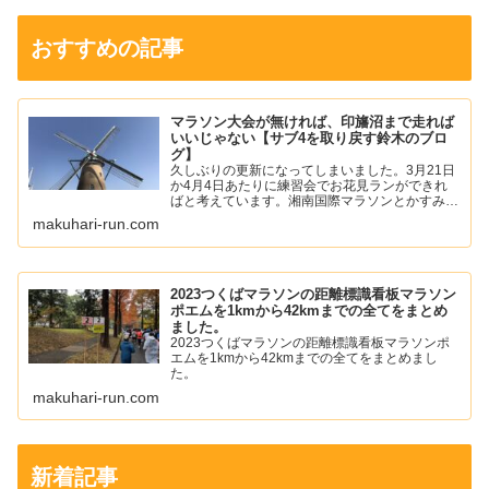
おすすめの記事
マラソン大会が無ければ、印旛沼まで走れば
いいじゃない【サブ4を取り戻す鈴木のブロ
グ】
久しぶりの更新になってしまいました。3月21日
か4月4日あたりに練習会でお花見ランができれ
ばと考えています。湘南国際マラソンとかすみが
うらマラソンの中止が発表されて少し寂しい気持
makuhari-run.com
ちになりました。僕は、年始あたりから左足の踵
の痛みが落ち着いて...
2023つくばマラソンの距離標識看板マラソン
ポエムを1kmから42kmまでの全てをまとめ
ました。
2023つくばマラソンの距離標識看板マラソンポ
エムを1kmから42kmまでの全てをまとめまし
た。
makuhari-run.com
新着記事