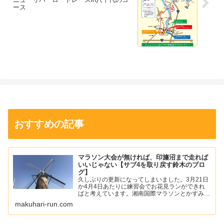
ース
おすすめの記事
マラソン大会が無ければ、印旛沼まで走れば
いいじゃない【サブ4を取り戻す鈴木のブロ
グ】
久しぶりの更新になってしまいました。3月21日
か4月4日あたりに練習会でお花見ランができれ
ばと考えています。湘南国際マラソンとかすみが
うらマラソンの中止が発表されて少し寂しい気持
makuhari-run.com
ちになりました。僕は、年始あたりから左足の踵
の痛みが落ち着いて...