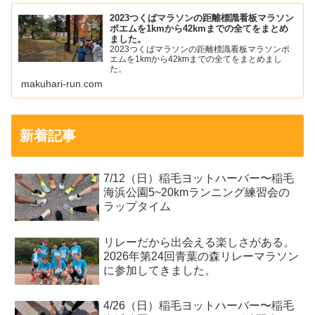
2023つくばマラソンの距離標識看板マラソン
ポエムを1kmから42kmまでの全てをまとめ
ました。
2023つくばマラソンの距離標識看板マラソンポ
エムを1kmから42kmまでの全てをまとめまし
た。
makuhari-run.com
新着記事
7/12（日）稲毛ヨットハーバー〜稲毛
海浜公園5~20kmランニング練習会の
ラップタイム
リレーだから出会える楽しさがある。
2026年第24回青葉の森リレーマラソン
に参加してきました。
4/26（日）稲毛ヨットハーバー〜稲毛