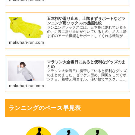
ツようかん、ワンセコンドCCD ジェルドリンク
など。
五本指や滑り止め、土踏まずサポートなどラ
ンニング用ソックスの機能比較
ランニングソックスには、五本指に別れているも
の、足裏に滑り止めが付いているもの、足の土踏
まずのアーチ機能をサポートしてくれる機能がつ
いているものがあります。
makuhari-run.com
自分に必要な機能のソックスを選んでランニング
を楽しみましょう。
マラソン大会当日にあると便利なグッズのま
とめ
マラソン大会当日に携帯していると便利なグッズ
のまとめました。ゼッケン留め、雨風をしのぐポ
ンチョ、着替え用タオル、使い捨てマスク、日焼
け止め、ワセリン、ニップレスなどを紹介してい
makuhari-run.com
ます。
ランニングのペース早見表