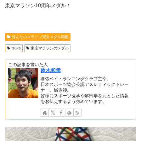
東京マラソン10周年メダル！
皆んなのマラソン完走メダル図鑑
tsuka
東京マラソンのメダル
この記事を書いた人
鈴木和孝
幕張ベイ・ランニングクラブ主宰。
日本スポーツ協会公認アスレティックトレー
ナー。鍼灸師。
皆様にスポーツ医学や解剖学を元とした情報
をお伝えするよう努めています。