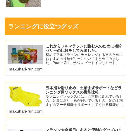
ランニングに役立つグッズ
これからフルマラソンに臨む人のために補給
ゼリーの比較をしてみました。
初めてフルマラソンにチャレンジする方のために
おすすめの補給ゼリーについてまとめてみまし
た。Power Gel、ザバス ピットインリキッド、ア
ミノバイタル パーフェクトエネルギー、スポー
makuhari-run.com
ツようかん、ワンセコンドCCD ジェルドリンク
など。
五本指や滑り止め、土踏まずサポートなどラ
ンニング用ソックスの機能比較
ランニングソックスには、五本指に別れているも
の、足裏に滑り止めが付いているもの、足の土踏
まずのアーチ機能をサポートしてくれる機能がつ
いているものがあります。
makuhari-run.com
自分に必要な機能のソックスを選んでランニング
を楽しみましょう。
マラソン大会当日にあると便利なグッズのま