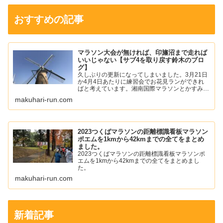
おすすめの記事
マラソン大会が無ければ、印旛沼まで走れば
いいじゃない【サブ4を取り戻す鈴木のブロ
グ】
久しぶりの更新になってしまいました。3月21日
か4月4日あたりに練習会でお花見ランができれ
ばと考えています。湘南国際マラソンとかすみが
うらマラソンの中止が発表されて少し寂しい気持
makuhari-run.com
ちになりました。僕は、年始あたりから左足の踵
の痛みが落ち着いて...
2023つくばマラソンの距離標識看板マラソン
ポエムを1kmから42kmまでの全てをまとめ
ました。
2023つくばマラソンの距離標識看板マラソンポ
エムを1kmから42kmまでの全てをまとめまし
た。
makuhari-run.com
新着記事